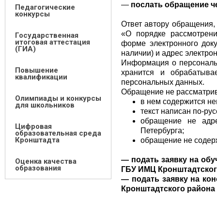
—
послать обращение ч
Педагогические
конкурсы
Ответ автору обращения, 
«О порядке рассмотрен
Государственная
итоговая аттестация
форме электронного док
(ГИА)
наличии) и адрес электрон
Информация о персональ
Повышение
хранится и обрабатыва
квалификации
персональных данных.
Обращение не рассматрива
Олимпиады и конкурсы
в нем содержится не
для школьников
текст написан по-ру
обращение не адр
Цифровая
Петербурга;
образовательная среда
Кронштадта
обращение не содерж
— подать заявку на об
Оценка качества
образования
ГБУ ИМЦ Кронштадтског
— подать заявку на ко
Кронштадтского района