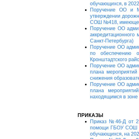
обучающихся, в 2022
Поручение ОО и М
утверждении дорожн
СОШ №418, имеющему
Поручение ОО админ
аккредитационного 
Санкт-Петербурга)
Поручение ОО админ
по обеспечению о
Кронштадтского райо
Поручение ОО админ
плана мероприятий
снижения образовате
Поручение ОО админ
плана мероприят
находящимся в зоне 
ПРИКАЗЫ
Приказ №46-Д от 29
помощи ГБОУ СОШ №
обучающихся, на 202