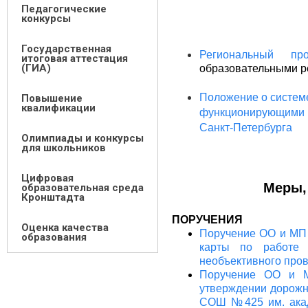
снижения о
Педагогические
конкурсы
Государственная
Региональный про
итоговая аттестация
(ГИА)
образовательными р
Положение о системе
Повышение
квалификации
функционирующими 
Санкт-Петербурга
Олимпиады и конкурсы
для школьников
Цифровая
Меры,
образовательная среда
Кронштадта
ПОРУЧЕНИЯ
Оценка качества
Поручение ОО и МП 
образования
карты по работе 
необъективного прове
Поручение ОО и М
утверждении дорожн
СОШ №425 им. акад