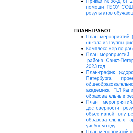
Приказ №38-Д от 24
помощи ГБОУ СОШ 
результатов обучающ
ПЛАНЫ РАБОТ
План мероприятий 
(школа из группы рис
Комплекс мер по раб
План мероприятий
района Санкт-Петер
2023 год
План-график («до
Петербурга про
общеобразовательн
академика П.Л.Кап
образовательные рез
План мероприятий
достоверности ре
объективной внутр
образовательных о
учебном году
План мероприятий п