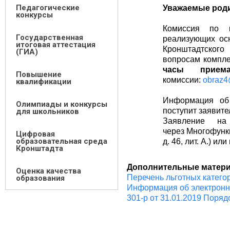
Педагогические
Уважаемые род
конкурсы
Комиссия по к
Государственная
реализующих ос
итоговая аттестация
Кронштадтского
(ГИА)
вопросам компле
часы прие
Повышение
комиссии:
obraz4
квалификации
Информация об
Олимпиады и конкурсы
поступит заявите
для школьников
Заявление н
через Многофункц
Цифровая
образовательная среда
д. 46, лит. А.) и
Кронштадта
Дополнительные матер
Оценка качества
Перечень льготных катего
образования
Информация об электронн
301-р от 31.01.2019 Поря