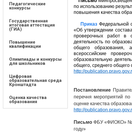
Письмо
Минпросвещени
Педагогические
по использованию результ
конкурсы
повышения качества обра
Государственная
Приказ
Федеральной с
итоговая аттестация
(ГИА)
«Об утверждении состава
проверочных работ в о
деятельность по образов
Повышение
квалификации
общего образования, 
всероссийские проверо
Олимпиады и конкурсы
образовательную деятель
для школьников
общего, среднего общего 
http://publication.pravo.g
Цифровая
образовательная среда
Кронштадта
Постановление
Правител
перечня мероприятий по
Оценка качества
образования
оценке качества образов
http://publication.pravo.g
Письмо
ФБУ «ФИОКО» № 0
году»