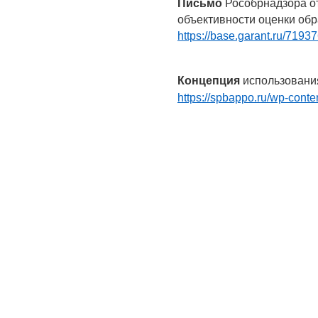
Письмо
Рособрнадзора о
объективности оценки обр
https://base.garant.ru/7193
Концепция
использования
https://spbappo.ru/wp-con