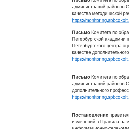
Письмо
Комитета по обра
администраций районов С
качества методической р
https://monitoring.spbcokoi
Письмо
Комитета по обра
Петербургской академии п
Петербургского центра о
качестве дополнительног
https://monitoring.spbcokoi
Письмо
Комитета по обра
администраций районов С
дополнительного професс
https://monitoring.spbcokoi
Постановление
правител
изменений в Правила раз
информационно-телекомму