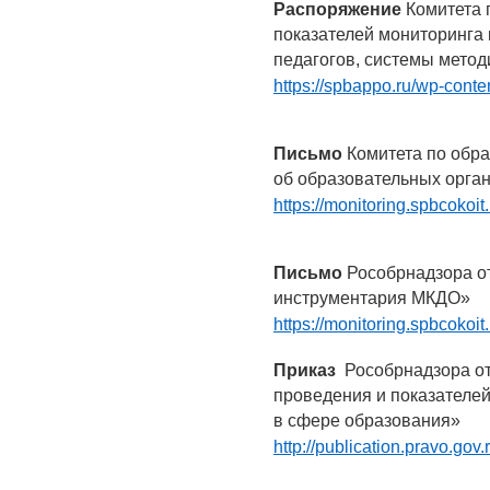
Распоряжение
Комитета 
показателей мониторинга
педагогов, системы мето
https://spbappo.ru/wp-cont
Письмо
Комитета по обра
об образовательных орга
https://monitoring.spbcokoi
Письмо
Рособрнадзора о
инструментария МКДО»
https://monitoring.spbcokoi
Приказ
Рособрнадзора от
проведения и показателе
в сфере образования»
http://publication.pravo.g