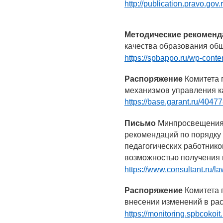
http://publication.pravo.g
Методические рекомен
качества образования об
https://spbappo.ru/wp-cont
Распоряжение
Комитета 
механизмов управления к
https://base.garant.ru/4047
Письмо
Минпросвещения 
рекомендаций по порядк
педагогических работнико
возможностью получения 
https://www.consultant.ru/l
Распоряжение
Комитета 
внесении изменений в рас
https://monitoring.spbcokoi