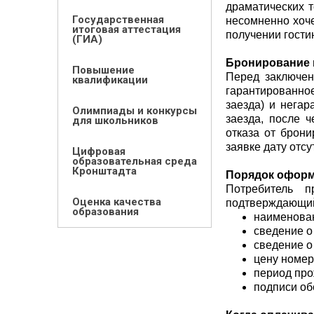
драматических т
Государственная
несомненно хоч
итоговая аттестация
получении гости
(ГИА)
Бронирование 
Повышение
Перед заключен
квалификации
гарантированно
заезда) и негар
Олимпиады и конкурсы
заезда, после ч
для школьников
отказа от брони
заявке дату отс
Цифровая
образовательная среда
Кронштадта
Порядок оформ
Потребитель п
Оценка качества
подтверждающий 
образования
наименован
сведение о 
сведение о
цену номер
период про
подписи об