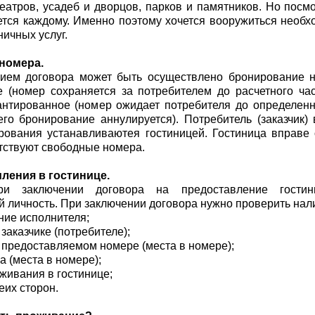
еатров, усадеб и дворцов, парков и памятников. Но посмо
ется каждому. Именно поэтому хочется вооружиться необ
ничных услуг.
номера.
ием договора может быть осуществлено бронирование н
е (номер сохраняется за потребителем до расчетного ча
антированное (номер ожидает потребителя до определенн
его бронирование аннулируется). Потребитель (заказчик
рования устанавливаютея гостиницей. Гостиница вправе 
утствуют свободные номера.
ления в гостинице.
ри заключении договора на предоставление гостин
личность. При заключении договора нужно проверить нал
ие исполнителя;
заказчике (потребителе);
 предоставляемом номере (места в номере);
а (места в номере);
живания в гостинице;
еих сторон.