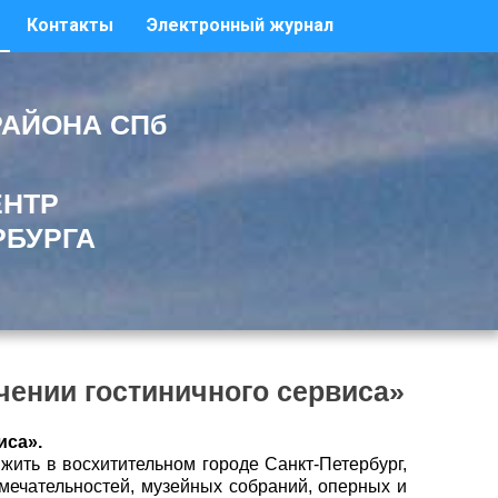
Контакты
Электронный журнал
РАЙОНА СПб
ЕНТР
РБУРГА
чении гостиничного сервиса»
иса».
жить в восхитительном городе Санкт-Петербург,
мечательностей, музейных собраний, оперных и