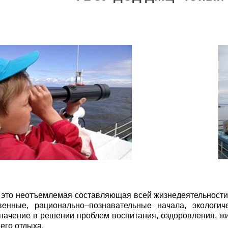
это неотъемлемая составляющая всей жизнедеятельности д
венные, рационально–познавательные начала, экологич
ачение в решении проблем воспитания, оздоровления, жи
его отдыха.