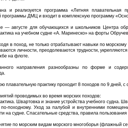
на и реализуется программа «Летняя плавательная пр
 программы ДМЦ и входит в комплексную программу «Осно
е — августе для обучающихся и школьников Центра обр
актика на учебном судне «А. Маринеско» на форты Обручев
одя в поход, не только отрабатывают навыки по морскому м
ваются личности, преодолеваются трудности, укрепляются
жбе на флоте.
анного направления разнообразны по форме и содер
да.
юю плавательную практику проходит 8 походов по 9 дней, с
риятий проводимых во время морских походов:
актика. Швартовка и знание устройства учебного судна. Ш
 по-походному. Уход за палубой и внутренними помещен
ти на судне. Спасательные средства, правила пользовани
нятие по морским видам морского многоборья (флажный сем