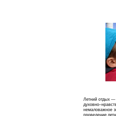
Летний отдых — 
духовно–нравст
немаловажное зн
проведение летн