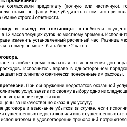
ать проживание?
е согласовали предоплату (полную или частичную), г
слуг только по факту. Еще убедитесь в том, что при опл
бланке строгой отчетности.
иницу и выезд из гостиницы
потребителя осуществ
 в 12 часов текущих суток но местному времени. Исполнит
праве изменить установленный расчетный час. Разница м
еля в номер не может быть более 2 часов.
оговора.
раве в любое время отказаться от исполнения договор
расходов. Исполнитель вправе в одностороннем порядке 
змещает исполнителю фактически понесенные им расходы.
претензии.
При обнаружении недостатков оказанной услуг
полнителю услуг, заявив по своему выбору одно из следующ
ное устранение недостатков;
 цены за некачественно оказанную услугу;
е договора и взыскание убытков (в случае, если исполни
я существенных недостатков или иных существенных отсту
 исполнителем в удовлетворении требований потребителя