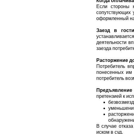
Когда оплачив
Если стороны н
сопутствующих у
оформленный на 
Заезд в гост
устанавливается
деятельности в
заезда потребит
Расторжение д
Потребитель вп
понесенных им 
потребитель во
Предъявление 
претензией к ис
безвозмезд
уменьшение
расторжени
обнаружени
В случае отказа
иском в суд.