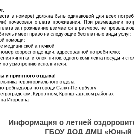
г.
еста в номере) должна быть одинаковой для всех потреб
или) почасовая оплата проживания. При размещении пот
 плата за проживание взимается в размере, не превышающ
битель имеет право на следующие бесплатные виды услуг:
ой помощи;
е медицинской аптечкой;
 номер корреспонденции, адресованной потребителю;
ения кипятка, иголок, ниток, одного комплекта посуды и ст
и по усмотрению исполнителя.
ы и приятного отдыха!
альника терригориального отдела
отребнадзора по городу Санкт-Петербургу
етроградском, Курортном, Кронштадтском районах
ина Игоревна
Информация о летней оздоровит
ГБОУ ДОД ДМЦ «Юный 