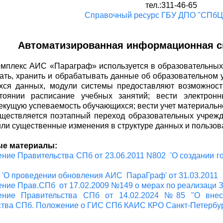
тел.:311-46-65
Справочный ресурс ГБУ ДПО "СПб
Автоматизированная информационная с
мплекс АИС «Параграф» используется в образовательных 
ать, хранить и обрабатывать данные об образовательном 
ся данных, модули системы предоставляют возможность
стоянии расписание учебных занятий; вести электрон
екущую успеваемость обучающихся; вести учет материально
уществляется поэтапный переход образовательных учреж
ли существенные изменения в структуре данных и пользов
е материалы:
ние Правительства СПб от 23.06.2011 N802 'О создании
'О проведении обновления АИС ПараГраф' от 31.03.2011
ние Прав.СПб от 17.02.2009 №149 о мерах по реализаци 
ение Правительства СПб от 14.02.2024 №85 "О внес
ства СПб. Положение о ГИС СПб КАИС КРО Санкт-Петербу