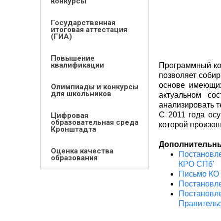
конкурсы
Государственная
итоговая аттестация
(ГИА)
Повышение
квалификации
Программный ко
позволяет собир
основе имеющих
Олимпиады и конкурсы
для школьников
актуальном со
анализировать т
С 2011 года ос
Цифровая
образовательная среда
которой произош
Кронштадта
Дополнительны
Оценка качества
Постановле
образования
КРО СПб'
Письмо КО 
Постановле
Постановл
Правитель