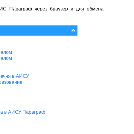
 ИС Параграф через браузер и для обмена
налом
налом
речня в АИСУ
разование
ка в АИСУ Параграф