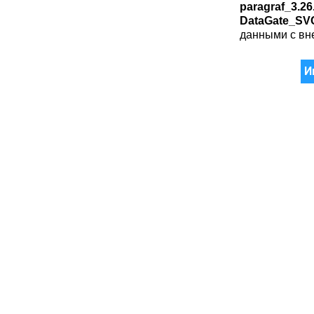
paragraf_3.26
DataGate_SVC
данными с в
И