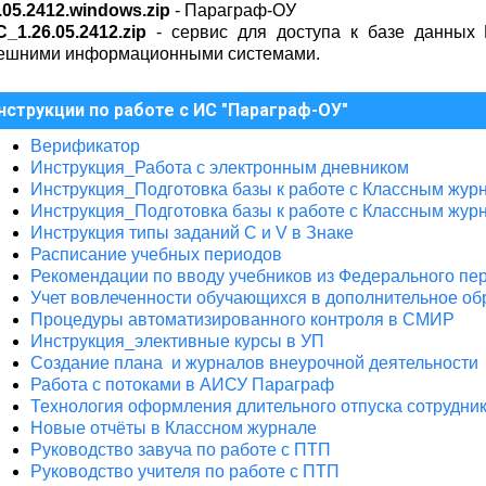
.05.2412.windows.zip
- Параграф-ОУ
_1.26.05.2412.zip
- сервис для доступа к базе данных
нешними информационными системами.
нструкции по работе с ИС "Параграф-ОУ"
Верификатор
Инструкция_Работа с электронным дневником
Инструкция_Подготовка базы к работе с Классным жур
Инструкция_Подготовка базы к работе с Классным жур
Инструкция типы заданий С и V в Знаке
Расписание учебных периодов
Рекомендации по вводу учебников из Федерального пе
Учет вовлеченности обучающихся в дополнительное об
Процедуры автоматизированного контроля в СМИР
Инструкция_элективные курсы в УП
Создание плана и журналов внеурочной деятельности
Работа с потоками в АИСУ Параграф
Технология оформления длительного отпуска сотрудни
Новые отчёты в Классном журнале
Руководство завуча по работе с ПТП
Руководство учителя по работе с ПТП