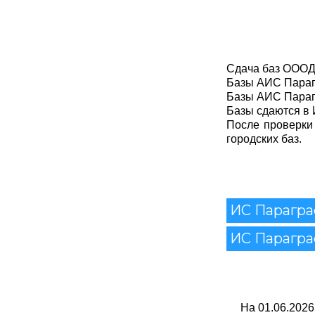
Сдача баз ОООД
Базы АИС Парагр
Базы АИС Парагр
Базы сдаются в 
После проверки
городских баз.
ИС Парагр
ИС Парагр
На 01.06.202